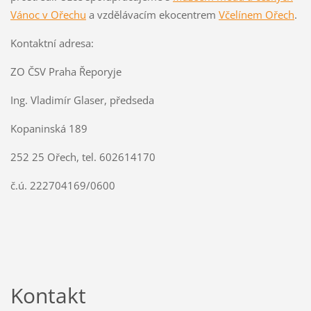
Vánoc v Ořechu
a vzdělávacím ekocentrem
Včelínem Ořech
.
Kontaktní adresa:
ZO ČSV Praha Řeporyje
Ing. Vladimír Glaser, předseda
Kopaninská 189
252 25 Ořech, tel. 602614170
č.ú. 222704169/0600
Kontakt