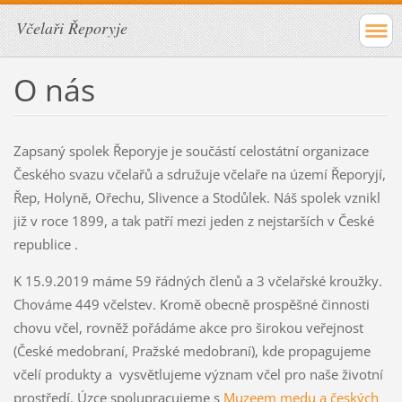
Včelaři Řeporyje
O nás
Zapsaný spolek Řeporyje je součástí celostátní organizace
Českého svazu včelařů a sdružuje včelaře na území Řeporyjí,
Řep, Holyně, Ořechu, Slivence a Stodůlek. Náš spolek vznikl
již v roce 1899, a tak patří mezi jeden z nejstarších v České
republice .
K 15.9.2019 máme 59 řádných členů a 3 včelařské kroužky.
Chováme 449 včelstev. Kromě obecně prospěšné činnosti
chovu včel, rovněž pořádáme akce pro širokou veřejnost
(České medobraní, Pražské medobraní), kde propagujeme
včelí produkty a vysvětlujeme význam včel pro naše životní
prostředí. Úzce spolupracujeme s
Muzeem medu a českých