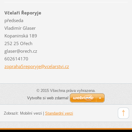
Včelaři Řeporyje
předseda
Vladimír Glaser
Kopaninská 189
252 25 Ořech
glaser@orech.cz
602614170
zopraha5
reporyje
@vcelars
tvi.cz
© 2015 Všechna práva vyhrazena.
Vytvořte si web zdarma!
Zobrazit:
Mobilní verzi
|
Standardní verzi