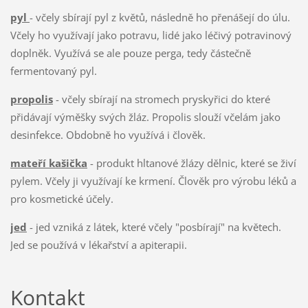
pyl
- včely sbírají pyl z květů, následně ho přenášejí do úlu.
Včely ho využívají jako potravu, lidé jako léčivý potravinový
doplněk. Využívá se ale pouze perga, tedy částečně
fermentovaný pyl.
propolis
- včely sbírají na stromech pryskyřici do které
přidávají výměšky svých žláz. Propolis slouží včelám jako
desinfekce. Obdobně ho využívá i člověk.
mateří kašička
- produkt hltanové žlázy dělnic, které se živí
pylem. Včely ji využívají ke krmení. Člověk pro výrobu léků a
pro kosmetické účely.
jed
- jed vzniká z látek, které včely "posbírají" na květech.
Jed se používá v lékařství a apiterapii.
Kontakt