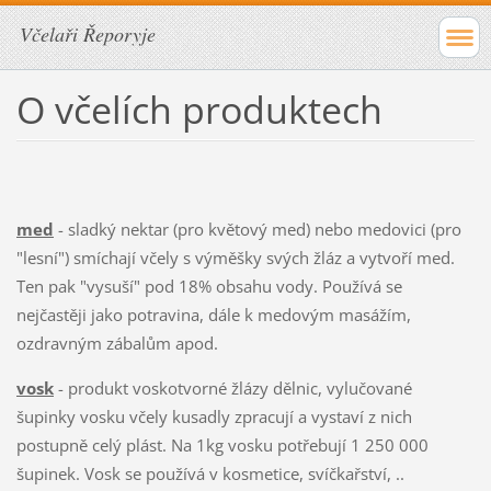
Včelaři Řeporyje
O včelích produktech
med
- sladký nektar (pro květový med) nebo medovici (pro
"lesní") smíchají včely s výměšky svých žláz a vytvoří med.
Ten pak "vysuší" pod 18% obsahu vody. Používá se
nejčastěji jako potravina, dále k medovým masážím,
ozdravným zábalům apod.
vosk
- produkt voskotvorné žlázy dělnic, vylučované
šupinky vosku včely kusadly zpracují a vystaví z nich
postupně celý plást. Na 1kg vosku potřebují 1 250 000
šupinek. Vosk se používá v kosmetice, svíčkařství, ..